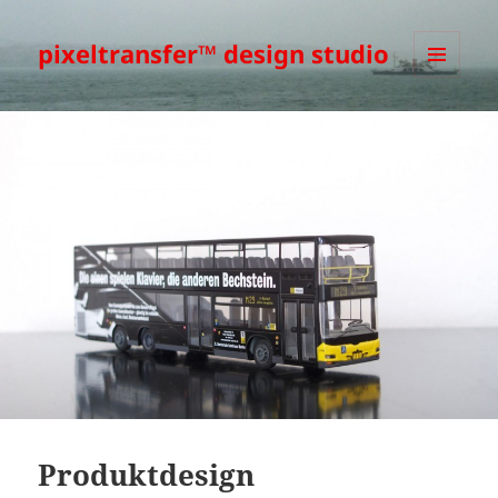
pixeltransfer™ design studio
MENÜ
UND
WIDGETS
Produktdesign