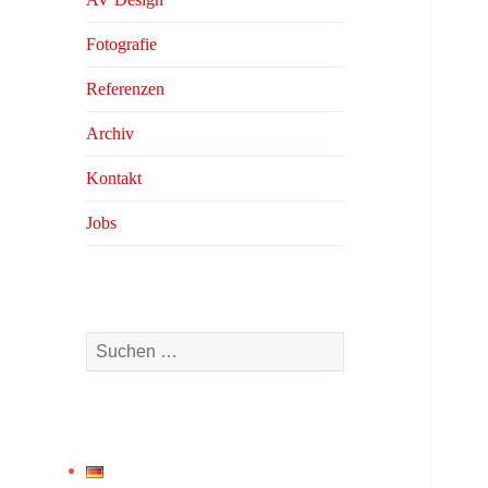
Fotografie
Referenzen
Archiv
Kontakt
Jobs
S
u
c
h
e
n