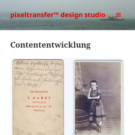
pixeltransfer™ design studio
MENÜ
UND
WIDGETS
Contententwicklung